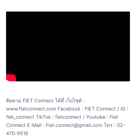
ติดตาม FIET Connect ได้ที่ เว็บไซต์ :
www.fietconnect.com Facebook : FIET Connect / IG :
fiet_connect TikTok : fietconnect / Youtube : Fiet
Connect E-Mail : Fiet.connect@gmail.com โทร : 02-
470-9516