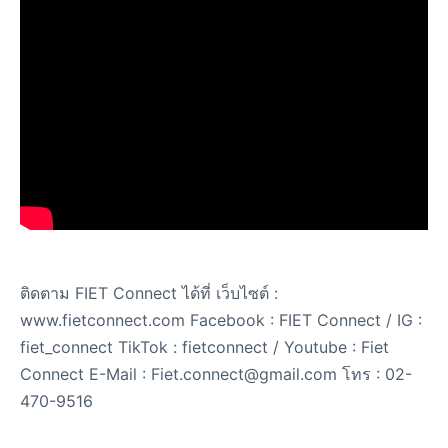
ติดตาม FIET Connect ได้ที่ เว็บไซต์ :
www.fietconnect.com Facebook : FIET Connect / IG :
fiet_connect TikTok : fietconnect / Youtube : Fiet
Connect E-Mail : Fiet.connect@gmail.com โทร : 02-
470-9516