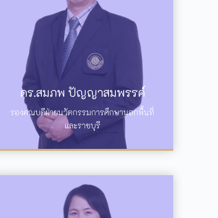
ดร.สมภพ ปัญญาสมพรรค์
รองคณบดีฝ่ายนวัตกรรมการศึกษานอกพื้นที่
และราชบุรี