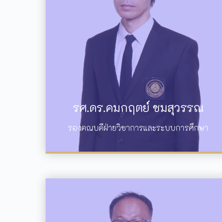
รศ.ดร.คมกฤตย์ ชมสุวรรณ
รองคณบดีฝ่ายวิชาการและระบบการศึกษา