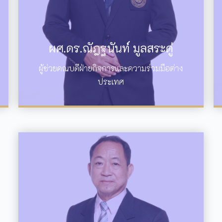
ผศ.ดร.ณัฎฐนันท์ มูลสระดู่
ผู้ช่วยคณบดีฝ่ายกิจการและความร่วมมือต่าง
ประเทศ