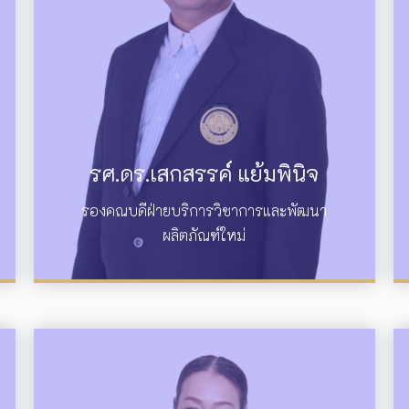
รศ.ดร.เสกสรรค์ แย้มพินิจ
รองคณบดีฝ่ายบริการวิชาการและพัฒนา
ผลิตภัณฑ์ใหม่