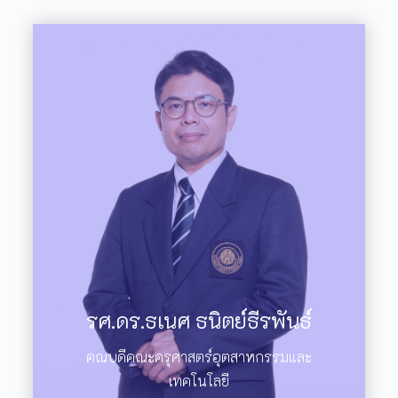
รศ.ดร.ธเนศ ธนิตย์ธีรพันธ์
คณบดีคณะครุศาสตร์อุตสาหกรรมและ
เทคโนโลยี