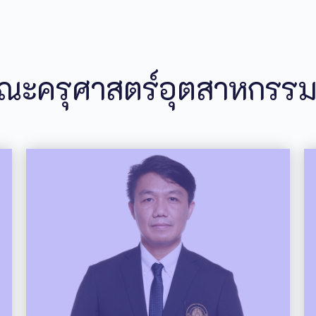
คณะครุศาสตร์อุตสาหกรร