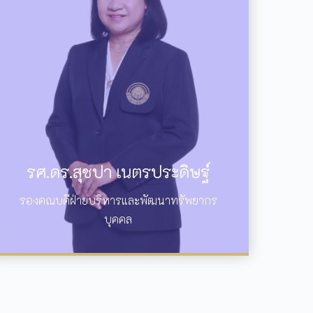
รศ.ดร.สุชปา เนตรประดิษฐ์
รองคณบดีฝ่ายบริหารและพัฒนาทรัพยากร
บุคคล