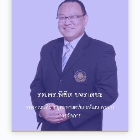
รศ.ดร.พิชิต ขจรเดชะ
รองคณบดีฝ่ายยุทธศาสตร์และพัฒนาระบบ
การจัดการ