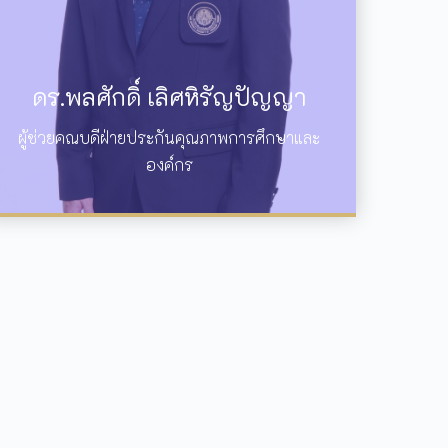
ดร.พลศักดิ์ เลิศหิรัญปัญญา
ผู้ช่วยคณบดีฝ่ายประกันคุณภาพการศึกษาและ
องค์กร