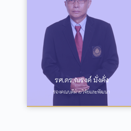
รศ.ดร.ณรงค์ มั่งคั่ง
รองคณบดีฝ่ายวิจัยและพัฒนา