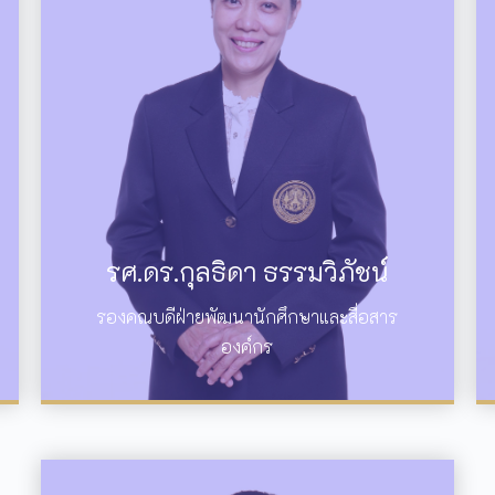
รศ.ดร.กุลธิดา ธรรมวิภัชน์
รองคณบดีฝ่ายพัฒนานักศึกษาและสื่อสาร
องค์กร