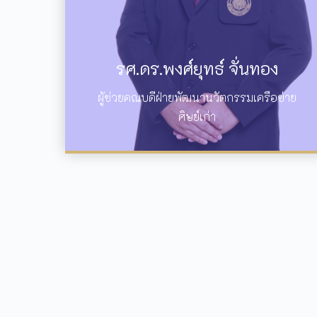
รศ.ดร.พงศ์ยุทธ์ จั่นทอง
ผู้ช่วยคณบดีฝ่ายพัฒนานวัตกรรมเครือข่าย
ศิษย์เก่า