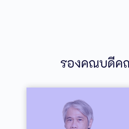
รองคณบดีคณ