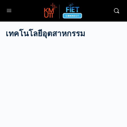
เทคโนโลยีอุตสาหกรรม